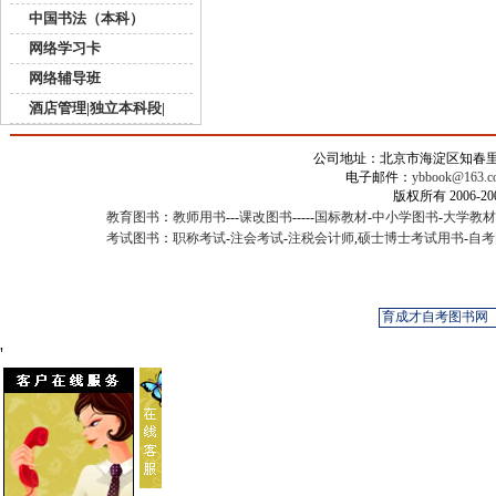
中国书法（本科）
网络学习卡
网络辅导班
酒店管理|独立本科段|
公司地址：北京市海淀区知春里甲2
电子邮件：
ybbook@163.c
版权所有 2006-
教育图书
：
教师用书
---
课改图书
-----
国标教材
-
中小学图书
-
大学教材
考试图书
：
职称考试
-
注会考试
-
注税会计师
,
硕士博士考试用书
-
自考
'