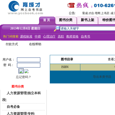
公告:
育成才自考网上书店 成功
图书分类
新书上架
特价图
首 页
2013年12月8日 星期日
热门词搜索:
课程标准
中师
心理治疗
高职
教师资格
自考书
付款方式
在线帮助
图书目录
查看
用户名：
密 码：
ISBN
导出本类书目
忘记密码？
图书分类
人力资源管理|独立本科
段|
自考必备
人力资源管理|专科|