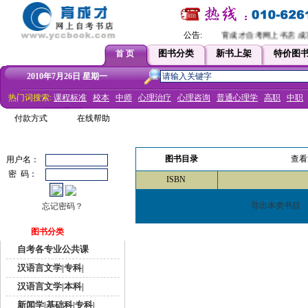
公告:
育成才自考网上书店 成功
图书分类
新书上架
特价图
首 页
2010年7月26日 星期一
热门词搜索:
课程标准
校本
中师
心理治疗
心理咨询
普通心理学
高职
中职
付款方式
在线帮助
图书目录
查看
用户名：
密 码：
ISBN
导出本类书目
忘记密码？
图书分类
自考各专业公共课
汉语言文学|专科|
汉语言文学|本科|
新闻学|基础科|专科|