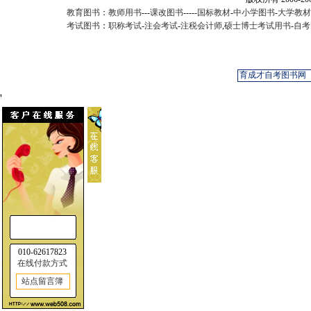
教育图书
：
教师用书
---
课改图书
-----
国标教材
-
中小学图书
-
大学教材
考试图书
：
职称考试
-
注会考试
-
注税会计师
,
硕士博士考试用书
-
自考
'
010-62617823
在线付款方式
站点留言簿