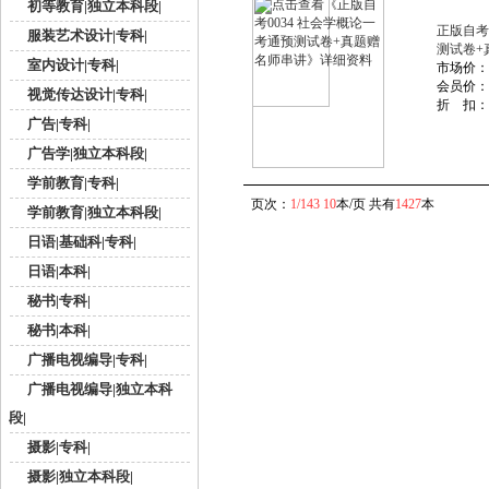
初等教育|独立本科段|
正版自考
服装艺术设计|专科|
测试卷+
室内设计|专科|
市场价：
会员价：
视觉传达设计|专科|
折 扣：
广告|专科|
广告学|独立本科段|
学前教育|专科|
页次：
1/143
10
本/页 共有
1427
本
学前教育|独立本科段|
日语|基础科|专科|
日语|本科|
秘书|专科|
秘书|本科|
广播电视编导|专科|
广播电视编导|独立本科
段|
摄影|专科|
摄影|独立本科段|