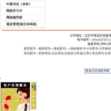
中国书法（本科）
网络学习卡
网络辅导班
酒店管理|独立本科段|
公司地址：北京市海淀区知春里甲2
电子邮件：
ybbook@163.c
版权所有 2006-
教育图书
：
教师用书
---
课改图书
-----
国标教材
-
中小学图书
-
大学教材
考试图书
：
职称考试
-
注会考试
-
注税会计师
,
硕士博士考试用书
-
自考
'