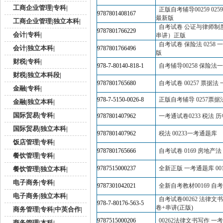
工商企业管理|专科|
正版自考辅导00259 0
9787801408167
最新版
工商企业管理|独立本科|
自考试卷 公证与律师制度 
9787801766229
会计|专科|
串讲）正版
自考试卷 保险法 0258
会计|独立本科|
9787801766496
版
财税|专科|
978-7-80140-818-1
自考辅导00258 保险法
财税|独立本科段|
9787801765680
自考试卷 00257 票据
金融|专科|
978-7-5150-0026-8
正版自考辅导 0257票
金融|独立本科|
国际贸易|专科|
9787801407962
一考通试卷0233 税法 
国际贸易|独立本科|
9787801407962
税法 00233一考通题库
饭店管理|专科|
9787801765666
自考试卷 0169 房地产
餐饮管理|专科|
9787515000237
全新正版 一考通题库 001
餐饮管理|独立本科|
电子商务|专科|
9787301042021
全新自考教材00169 自
电子商务|独立本科|
自考试卷00262 法律
978-7-80176-563-5
卷+串讲(正版)
商务管理|专科|中英合作|
9787515000206
00262法律文书写作 一
商务管理|本科|