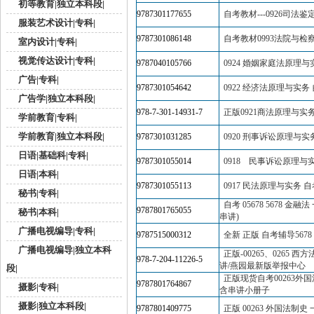
初等教育|独立本科段|
9787301177655
自考教材---0926司法鉴
服装艺术设计|专科|
9787301086148
自考教材0993法院与检
室内设计|专科|
视觉传达设计|专科|
9787040105766
0924 婚姻家庭法原理
广告|专科|
9787301054642
0922 经济法原理与实务
广告学|独立本科段|
978-7-301-14931-7
正版0921商法原理与实
学前教育|专科|
学前教育|独立本科段|
9787301031285
0920 刑事诉讼原理与实
日语|基础科|专科|
9787301055014
0918 民事诉讼原理与
日语|本科|
9787301055113
0917 民法原理与实务 
秘书|专科|
自考 05678 5678 金
9787801765055
秘书|本科|
串讲)
广播电视编导|专科|
9787515000312
全新 正版 自考辅导5678 
广播电视编导|独立本科
正版-00265、0265
978-7-204-11226-5
讲/燕园最新版举报中心
段|
正版现货自考00263外国
9787801764867
摄影|专科|
含串讲小册子
摄影|独立本科段|
9787801409775
正版 00263 外国法制史