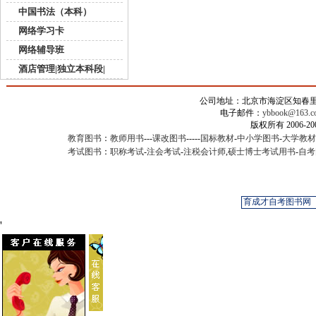
中国书法（本科）
网络学习卡
网络辅导班
酒店管理|独立本科段|
公司地址：北京市海淀区知春里甲2
电子邮件：
ybbook@163.c
版权所有 2006-
教育图书
：
教师用书
---
课改图书
-----
国标教材
-
中小学图书
-
大学教材
考试图书
：
职称考试
-
注会考试
-
注税会计师
,
硕士博士考试用书
-
自考
'