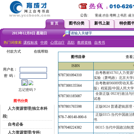
公告:
育成才自考网上书店 成功
图书分类
新书上架
特价图
首 页
2013年12月8日 星期日
热门词搜索:
课程标准
中师
心理治疗
高职
教师资格
自考书
付款方式
在线帮助
图书目录
查看
ISBN
用户名：
自考教材41761人力资
9787301094310
密 码：
实验（萧鸣政）北京大学
自考教材06089劳动关
9787300135564
版）程延园/中国人民大
忘记密码？
全新正版 0923行政法与
9787301185087
试卷
图书分类
9787801765598
正版0024 普通逻辑原理
人力资源管理|独立本科
正版0315-当代中国政治
段|
978-7-80140-800-6
书
自考必备
9787040224382
00315 当代中国政治制
人力资源管理|专科|