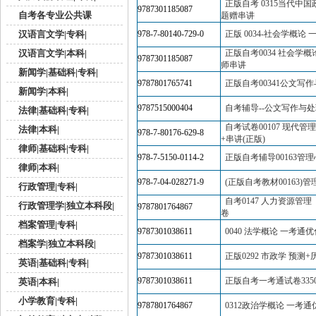
正版自考 0315当代中
9787301185087
自考各专业公共课
题赠串讲
汉语言文学|专科|
978-7-80140-729-0
正版 0034-社会学概论
汉语言文学|本科|
正版自考0034 社会学
9787301185087
师串讲
新闻学|基础科|专科|
9787801765741
正版自考00341公文写
新闻学|本科|
9787515000404
自考辅导--公文写作与
法律|基础科|专科|
自考试卷00107 现代
法律|本科|
978-7-80176-629-8
+串讲(正版)
律师|基础科|专科|
978-7-5150-0114-2
正版自考辅导00163管
律师|本科|
978-7-04-028271-9
(正版自考教材00163)
行政管理|专科|
自考0147 人力资源管
行政管理学|独立本科段|
9787801764867
卷
档案管理|专科|
9787301038611
0040 法学概论 一考通
档案学|独立本科段|
9787301038611
正版0292 市政学 预测+
英语|基础科|专科|
9787301038611
正版自考一考通试卷335
英语|本科|
小学教育|专科|
9787801764867
0312政治学概论 一考