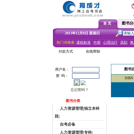
图书分
首 页
2013年12月8日 星期日
热门词搜索:
课程标准
中师
心理治疗
高职
教
付款方式
在线帮助
图书
用户名：
密 码：
ISBN
忘记密码？
图书分类
人力资源管理|独立本科
段|
自考必备
人力资源管理|专科|