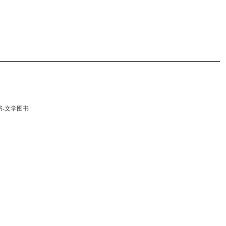
书
-
文学图书