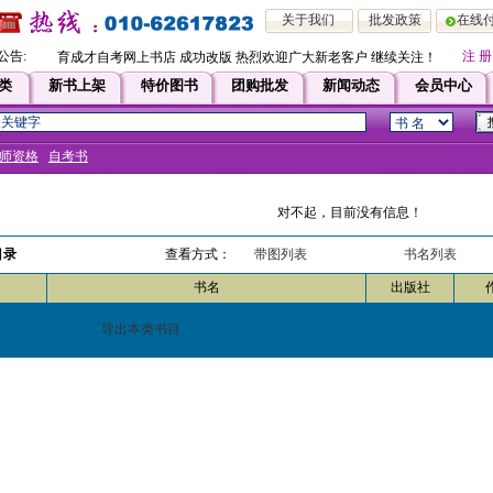
关于我们
批发政策
在线
公告:
注 册
育成才自考网上书店 成功改版 热烈欢迎广大新老客户 继续关注！！即日起，凡
类
新书上架
特价图书
团购批发
新闻动态
会员中心
师资格
自考书
对不起，目前没有信息！
目录
查看方式：
带图列表
书名列表
书名
出版社
导出本类书目