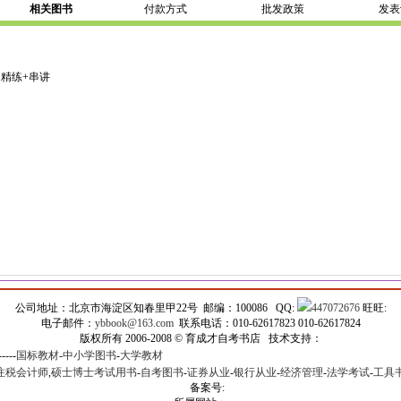
相关图书
付款方式
批发政策
发表
考纲精练+串讲
公司地址：北京市海淀区知春里甲22号 邮编：100086 QQ:
447072676
旺旺:
电子邮件：
ybbook@163.com
联系电话：010-62617823 010-62617824
版权所有 2006-2008 © 育成才自考书店 技术支持：
-----
国标教材
-
中小学图书
-
大学教材
注税会计师
,
硕士博士考试用书
-
自考图书
-
证券从业
-
银行从业
-
经济管理
-
法学考试
-
工具
备案号: