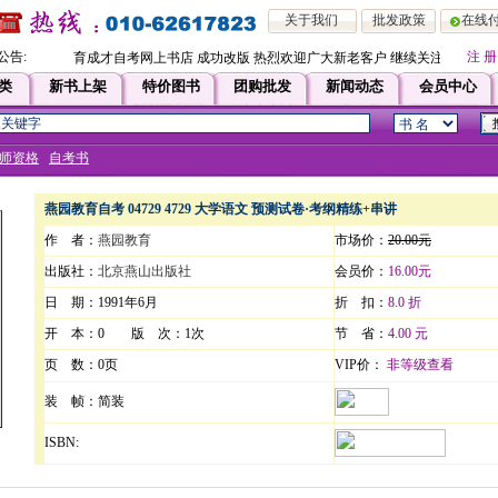
关于我们
批发政策
在线
公告:
注 册
育成才自考网上书店 成功改版 热烈欢迎广大新老客户 继续关注！！即日
类
新书上架
特价图书
团购批发
新闻动态
会员中心
师资格
自考书
燕园教育自考 04729 4729 大学语文 预测试卷·考纲精练+串讲
作 者：
燕园教育
市场价：
20.00元
出版社：
北京燕山出版社
会员价：
16.00元
日 期：1991年6月
折 扣：
8.0 折
开 本：0 版 次：1次
节 省：
4.00 元
页 数：0页
VIP价：
非等级查看
装 帧：简装
ISBN: