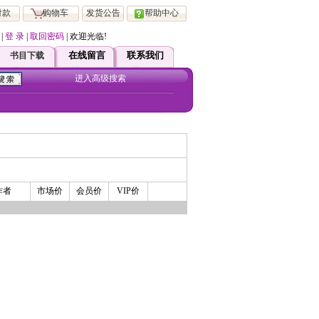
付款
购物车
发货公告
帮助中心
|
登 录
|
取回密码
| 欢迎光临!
起，凡在本站注册会员 均可直接享受ViP 服务！如有疑问请直接跟客服联系！
在线留言
联系我们
书目下载
进入高级搜索
作者
市场价
会员价
VIP价