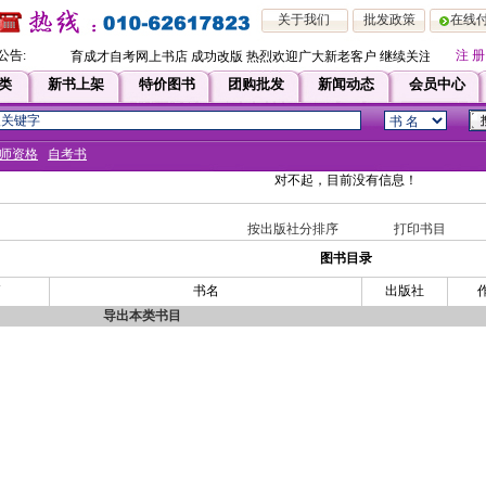
关于我们
批发政策
在线
公告:
注 册
育成才自考网上书店 成功改版 热烈欢迎广大新老客户 继续关注！！即日
类
新书上架
特价图书
团购批发
新闻动态
会员中心
师资格
自考书
对不起，目前没有信息！
按出版社分排序
打印书目
图书目录
N
书名
出版社
导出本类书目