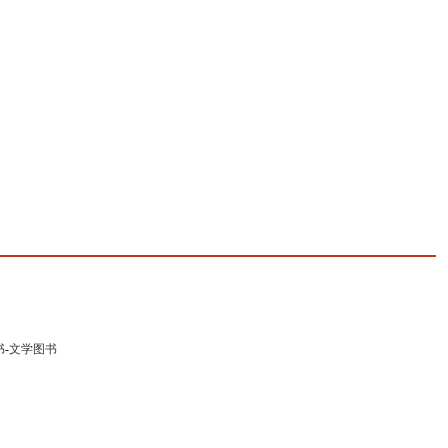
书
-
文学图书