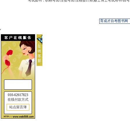
考试图书
：
职称考试
-
注会考试
-
注税会计师
,
硕士博士考试用书
-
自考
'
010-62617823
在线付款方式
站点留言簿