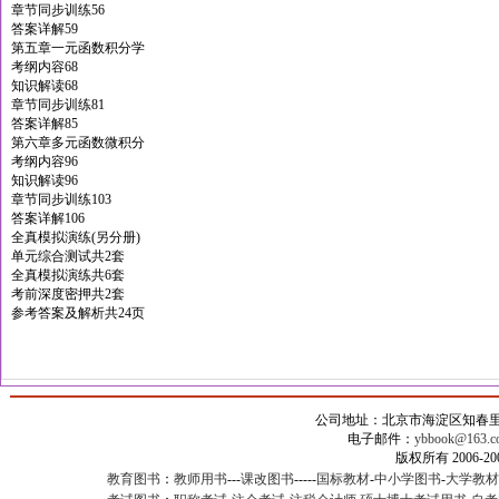
章节同步训练56
答案详解59
第五章一元函数积分学
考纲内容68
知识解读68
章节同步训练81
答案详解85
第六章多元函数微积分
考纲内容96
知识解读96
章节同步训练103
答案详解106
全真模拟演练(另分册)
单元综合测试共2套
全真模拟演练共6套
考前深度密押共2套
参考答案及解析共24页
公司地址：北京市海淀区知春里甲2
电子邮件：
ybbook@163.c
版权所有 2006-
教育图书
：
教师用书
---
课改图书
-----
国标教材
-
中小学图书
-
大学教材