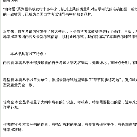
编者说明
“白考通”系列图书版发行十多年来，以其上乘的质量和对自学考试的准确把握，帮
的一致赞誉，已成为全国自学考试辅导书中的知名品牌。
近年来，自学考试内容发生了较大变化，不少自学考试教材也进行了修订、再版，
地掌握新考纲内容及最新考试信息，顺利通过考试，我们特编写了本套自考辅导用
本丛书具有以下特点：
内容新 本套丛书全部按最新的自学考试大纲内容编写．知识详尽，重难点分明，有
题型新 本套丛书以章为单位，依据最新考试题型编拟了“章节同步练习题”，所拟
型及题量完全一致。
信息全 本套丛书涵盖了大纲中所有的知识点、考核点。特别需要指出的是，近年
详尽补充。
作者阵容强 本套丛书的作者，有指定教材的主编，有专业教研室主任，有长期参
律掌握准确。