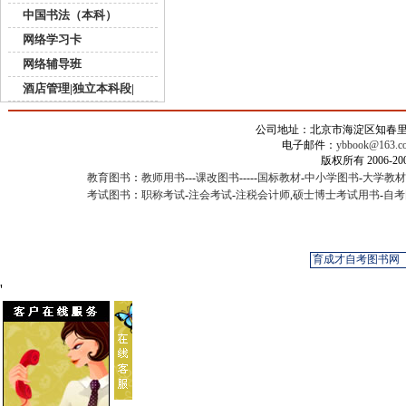
中国书法（本科）
网络学习卡
网络辅导班
酒店管理|独立本科段|
公司地址：北京市海淀区知春里甲2
电子邮件：
ybbook@163.c
版权所有 2006-
教育图书
：
教师用书
---
课改图书
-----
国标教材
-
中小学图书
-
大学教材
考试图书
：
职称考试
-
注会考试
-
注税会计师
,
硕士博士考试用书
-
自考
'