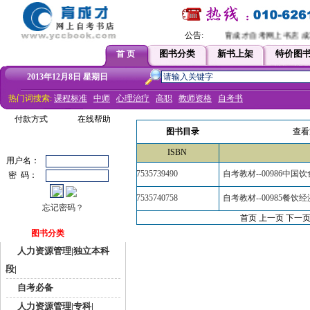
公告:
育成才自考网上书店 成功
图书分类
新书上架
特价图
首 页
2013年12月8日 星期日
热门词搜索:
课程标准
中师
心理治疗
高职
教师资格
自考书
付款方式
在线帮助
图书目录
查看
ISBN
用户名：
7535739490
自考教材--00986中国
密 码：
7535740758
自考教材--00985餐饮
忘记密码？
首页 上一页
下一页
图书分类
人力资源管理|独立本科
段|
自考必备
人力资源管理|专科|