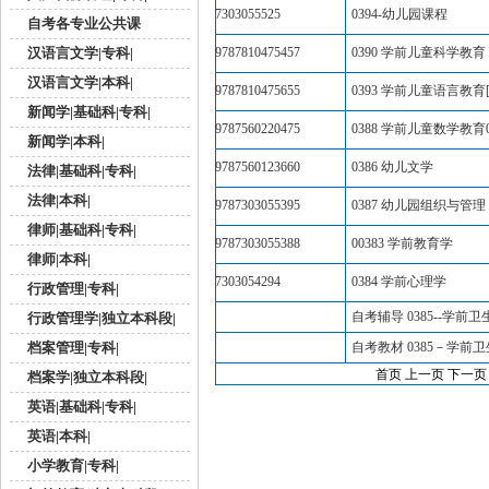
7303055525
0394-幼儿园课程
自考各专业公共课
汉语言文学|专科|
9787810475457
0390 学前儿童科学教育
汉语言文学|本科|
9787810475655
0393 学前儿童语言教育[
新闻学|基础科|专科|
9787560220475
0388 学前儿童数学教育
新闻学|本科|
9787560123660
0386 幼儿文学
法律|基础科|专科|
法律|本科|
9787303055395
0387 幼儿园组织与管理
律师|基础科|专科|
9787303055388
00383 学前教育学
律师|本科|
7303054294
0384 学前心理学
行政管理|专科|
自考辅导 0385--学前
行政管理学|独立本科段|
档案管理|专科|
自考教材 0385－学前
首页 上一页
下一页
档案学|独立本科段|
英语|基础科|专科|
英语|本科|
小学教育|专科|