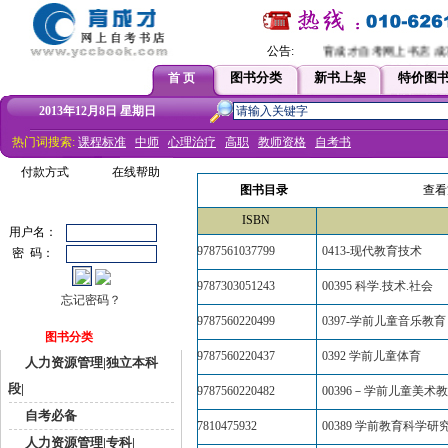
公告:
育成才自考网上书店 成功
图书分类
新书上架
特价图
首 页
2013年12月8日 星期日
热门词搜索:
课程标准
中师
心理治疗
高职
教师资格
自考书
付款方式
在线帮助
图书目录
查看
ISBN
用户名：
9787561037799
0413-现代教育技术
密 码：
9787303051243
00395 科学.技术.社会
忘记密码？
9787560220499
0397-学前儿童音乐教育
图书分类
9787560220437
0392 学前儿童体育
人力资源管理|独立本科
段|
9787560220482
00396－学前儿童美术
自考必备
7810475932
00389 学前教育科学研
人力资源管理|专科|