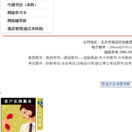
中国书法（本科）
网络学习卡
网络辅导班
酒店管理|独立本科段|
公司地址：北京市海淀区知春里甲2
电子邮件：
ybbook@163.c
版权所有 2006-
教育图书
：
教师用书
---
课改图书
-----
国标教材
-
中小学图书
-
大学教材
考试图书
：
职称考试
-
注会考试
-
注税会计师
,
硕士博士考试用书
-
自考
'