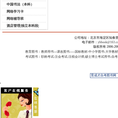
中国书法（本科）
网络学习卡
网络辅导班
酒店管理|独立本科段|
公司地址：北京市海淀区知春里甲2
电子邮件：
ybbook@163.c
版权所有 2006-
教育图书
：
教师用书
---
课改图书
-----
国标教材
-
中小学图书
-
大学教材
考试图书
：
职称考试
-
注会考试
-
注税会计师
,
硕士博士考试用书
-
自考
'