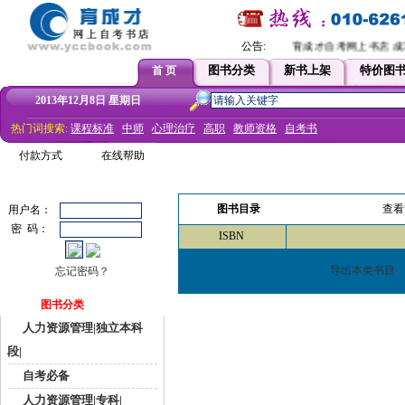
公告:
育成才自考网上书店 成功
图书分类
新书上架
特价图
首 页
2013年12月8日 星期日
热门词搜索:
课程标准
中师
心理治疗
高职
教师资格
自考书
付款方式
在线帮助
图书目录
查看
用户名：
密 码：
ISBN
导出本类书目
忘记密码？
图书分类
人力资源管理|独立本科
段|
自考必备
人力资源管理|专科|