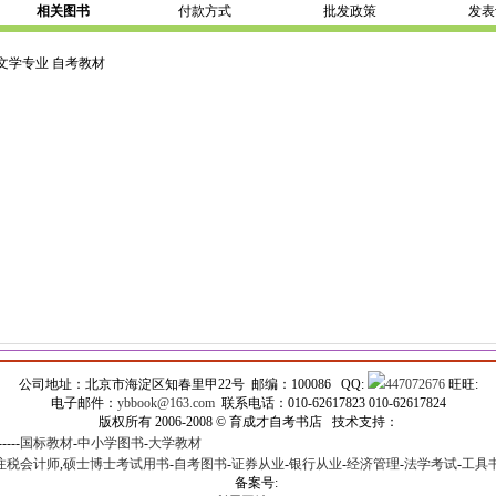
相关图书
付款方式
批发政策
发表
言文学专业 自考教材
公司地址：北京市海淀区知春里甲22号 邮编：100086 QQ:
447072676
旺旺:
电子邮件：
ybbook@163.com
联系电话：010-62617823 010-62617824
版权所有 2006-2008 © 育成才自考书店 技术支持：
-----
国标教材
-
中小学图书
-
大学教材
注税会计师
,
硕士博士考试用书
-
自考图书
-
证券从业
-
银行从业
-
经济管理
-
法学考试
-
工具
备案号: