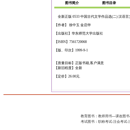
图书简介
图书目录
全新正版 0533 中国古代文学作品选(二) 汉语
【作者】 徐中玉 金启华
【出版社】华东师范大学出版社
【ISBN】7561720068
【版、印次】1999-9-1
【质量目标】正版书籍,客户满意
【新旧程度】全新
【定价】26.00元.
教育图书
：
教师用书
---
课改图书
考试图书
：
职称考试
-
注会考试
-