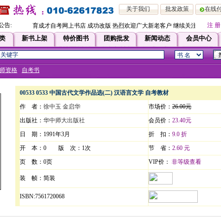
关于我们
批发政策
在线
公告:
注 册
育成才自考网上书店 成功改版 热烈欢迎广大新老客户 继续关注！！即日
类
新书上架
特价图书
团购批发
新闻动态
会员中心
师资格
自考书
00533 0533 中国古代文学作品选(二) 汉语言文学 自考教材
作 者：
徐中玉 金启华
市场价：
26.00元
出版社：
华中师大出版社
会员价：
23.40元
日 期：1991年3月
折 扣：
9.0 折
开 本：0 版 次：1次
节 省：
2.60 元
页 数：0页
VIP价：
非等级查看
装 帧：简装
ISBN:7561720068