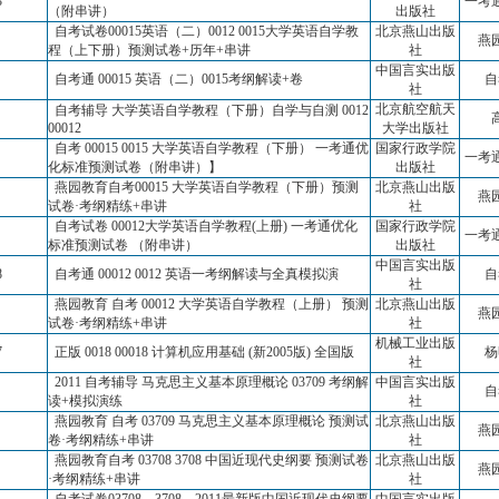
3
一考
（附串讲）
出版社
自考试卷00015英语（二）0012 0015大学英语自学教
北京燕山出版
燕
程（上下册）预测试卷+历年+串讲
社
中国言实出版
自考通 00015 英语（二）0015考纲解读+卷
自
社
北京航空航天
自考辅导 大学英语自学教程（下册）自学与自测 0012
00012
大学出版社
自考 00015 0015 大学英语自学教程（下册） 一考通优
国家行政学院
一考
化标准预测试卷（附串讲）】
出版社
燕园教育自考00015 大学英语自学教程（下册）预测
北京燕山出版
燕
试卷·考纲精练+串讲
社
自考试卷 00012大学英语自学教程(上册) 一考通优化
国家行政学院
一考
标准预测试卷 （附串讲）
出版社
中国言实出版
8
自考通 00012 0012 英语一考纲解读与全真模拟演
自
社
燕园教育 自考 00012 大学英语自学教程（上册） 预测
北京燕山出版
燕
试卷·考纲精练+串讲
社
机械工业出版
7
正版 0018 00018 计算机应用基础 (新2005版) 全国版
杨
社
2011 自考辅导 马克思主义基本原理概论 03709 考纲解
中国言实出版
自
读+模拟演练
社
燕园教育 自考 03709 马克思主义基本原理概论 预测试
北京燕山出版
燕
卷·考纲精练+串讲
社
燕园教育自考 03708 3708 中国近现代史纲要 预测试卷
北京燕山出版
燕
·考纲精练+串讲
社