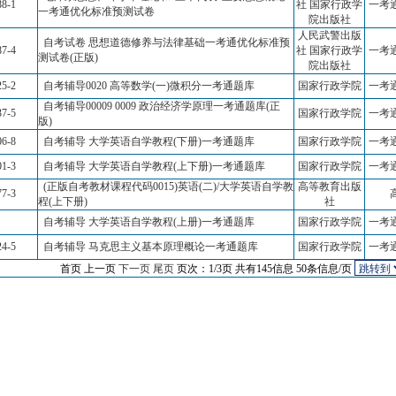
88-1
社 国家行政学
一考
一考通优化标准预测试卷
院出版社
人民武警出版
自考试卷 思想道德修养与法律基础一考通优化标准预
87-4
社 国家行政学
一考
测试卷(正版)
院出版社
25-2
自考辅导0020 高等数学(一)微积分一考通题库
国家行政学院
一考
自考辅导00009 0009 政治经济学原理一考通题库(正
37-5
国家行政学院
一考
版)
06-8
自考辅导 大学英语自学教程(下册)一考通题库
国家行政学院
一考
01-3
自考辅导 大学英语自学教程(上下册)一考通题库
国家行政学院
一考
(正版自考教材课程代码0015)英语(二)/大学英语自学教
高等教育出版
77-3
程(上下册)
社
自考辅导 大学英语自学教程(上册)一考通题库
国家行政学院
一考
24-5
自考辅导 马克思主义基本原理概论一考通题库
国家行政学院
一考
首页 上一页
下一页
尾页
页次：1/3页
共有145信息 50条信息/页