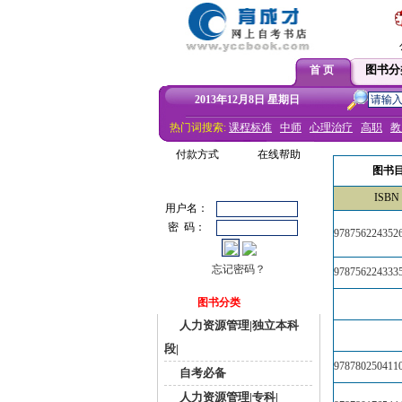
图书分
首 页
2013年12月8日 星期日
热门词搜索:
课程标准
中师
心理治疗
高职
教
付款方式
在线帮助
图书
ISBN
用户名：
密 码：
978756224352
忘记密码？
978756224333
图书分类
人力资源管理|独立本科
段|
978780250411
自考必备
人力资源管理|专科|