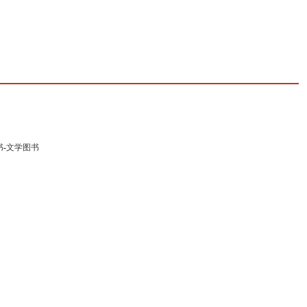
书
-
文学图书