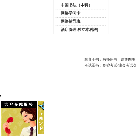
中国书法（本科）
网络学习卡
网络辅导班
酒店管理|独立本科段|
教育图书
：
教师用书
---
课改图书
考试图书
：
职称考试
-
注会考试
-
'