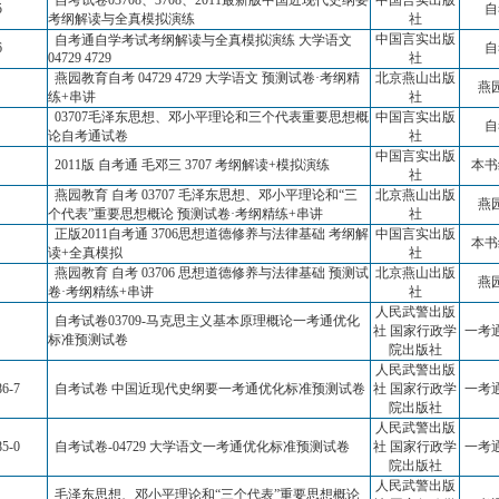
自考试卷03708、3708、2011最新版中国近现代史纲要
中国言实出版
5
自
考纲解读与全真模拟演练
社
中国言实出版
自考通自学考试考纲解读与全真模拟演练 大学语文
6
自
04729 4729
社
燕园教育自考 04729 4729 大学语文 预测试卷·考纲精
北京燕山出版
燕
练+串讲
社
03707毛泽东思想、邓小平理论和三个代表重要思想概
中国言实出版
自
论自考通试卷
社
中国言实出版
2011版 自考通 毛邓三 3707 考纲解读+模拟演练
本书
社
燕园教育 自考 03707 毛泽东思想、邓小平理论和“三
北京燕山出版
燕
个代表”重要思想概论 预测试卷·考纲精练+串讲
社
正版2011自考通 3706思想道德修养与法律基础 考纲解
中国言实出版
本书
读+全真模拟
社
燕园教育 自考 03706 思想道德修养与法律基础 预测试
北京燕山出版
燕
卷·考纲精练+串讲
社
人民武警出版
自考试卷03709-马克思主义基本原理概论一考通优化
社 国家行政学
一考
标准预测试卷
院出版社
人民武警出版
86-7
自考试卷 中国近现代史纲要一考通优化标准预测试卷
社 国家行政学
一考
院出版社
人民武警出版
85-0
自考试卷-04729 大学语文一考通优化标准预测试卷
社 国家行政学
一考
院出版社
人民武警出版
毛泽东思想、邓小平理论和“三个代表”重要思想概论