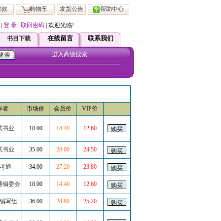
付款
购物车
发货公告
帮助中心
|
登 录
|
取回密码
| 欢迎光临!
凡在本站注册会员 均可直接享受ViP 服务！如有疑问请直接跟客服联系！
在线留言
联系我们
书目下载
进入高级搜索
作者
市场价
会员价
VIP价
试书业
18.00
14.40
12.60
试书业
35.00
28.00
24.50
考通
34.00
27.20
23.80
通编委会
18.00
14.40
12.60
编写组
36.00
28.80
25.20