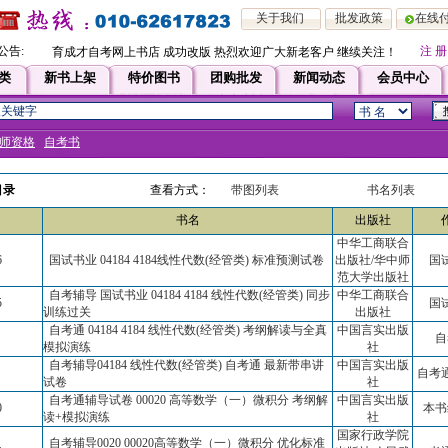
关于我们
批发政策
在线
公告:
注 册
育成才自考网上书店 成功改版 热烈欢迎广大新老客户 继续关注！！即日起，
类
新书上架
特价图书
团购批发
新闻动态
会员中心
师资格
自考书
目录
查看方式：
带图列表
书名列表
书名
出版社
中华工商联合
6
国试书业 04184 4184线性代数(经管类) 标准预测试卷
出版社/华中师
国
范大学出版社
自考辅导 国试书业 04184 4184 线性代数(经管类) 同步
中华工商联合
5
国
训练过关
出版社
自考通 04184 4184 线性代数(经管类) 考纲解读与全真
中国言实出版
自
模拟演练
社
自考辅导04184 线性代数(经管类) 自考通 最新带串讲
中国言实出版
自考
试卷
社
自考通辅导试卷 00020 高等数学（一）微积分 考纲解
中国言实出版
0
本书
读+模拟演练
社
国家行政学院
自考辅导0020 00020高等数学（一）微积分 优化标准