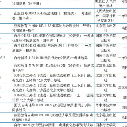
4
出版社 人民武
一考
预测试卷（附串讲）
警出版社
人民武警出版
正版自考00043 0043经济法概论（财经类）一考通试
7
社、国家行政
一考
卷（附串讲）
学院出版社
燕园教育 自考04183 4183 概率论与数理统计（经管）
北京燕山出版
燕
预测试卷+历年
社
自考 04183 4183 概率论与数理统计（经管类） 一考通
国家行政学院
3
一考
优化标准预测试卷（附串讲）】
出版社
自考辅导04183-概率论与数理统计（经管类）：一考
国家行政学院
5
一
通题库（最新版）
出版社
国家行政学院
08-2
自考辅导 4184 04184线性代数(经管类)一考通题库
一考
出版社
燕园教育 自考 04184 4184线性代数（经管类） 预测试
北京燕山出版
燕
卷+历年
社
00842第二外语（德语）新编德语教程（上下册）(配
北京大学出版
6
王
有光盘）王绪梅 北京大学出版社
社
00845第二外语（英语）新编英语教程（上下册）(配
北京大学出版
8
高彦
有光盘）高彦梅，沙露茵北京大学出版社
社
00841第二外语（法语）新编法语教程》（上、下册陈
北京大学出版
9
陈
伯祥 北京大学出版社
社
国试 自考辅导 0009 00009 政治经济学原理 同步训练
华中师范大学
国
同步过关
出版社
燕园教育自考00009 0009 政治经济学原理预测试卷·考
北京燕山出版
燕
纲精练+串讲
社
自考 00009 政治经济学原理 一考通优化标准预测试卷
国家行政学院